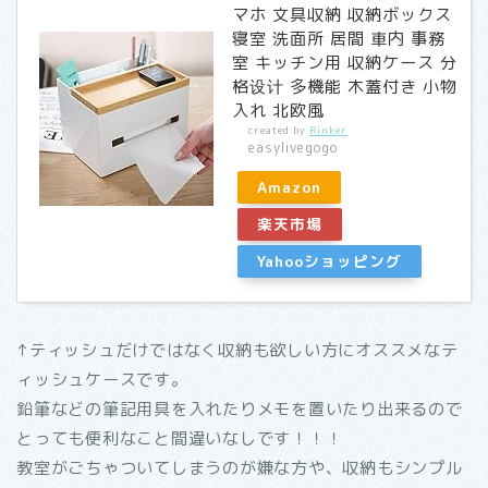
マホ 文具収納 収納ボックス
寝室 洗面所 居間 車内 事務
室 キッチン用 収納ケース 分
格设计 多機能 木蓋付き 小物
入れ 北欧風
created by
Rinker
easylivegogo
Amazon
楽天市場
Yahooショッピング
↑ティッシュだけではなく収納も欲しい方にオススメなテ
ィッシュケースです。
鉛筆などの筆記用具を入れたりメモを置いたり出来るので
とっても便利なこと間違いなしです！！！
教室がごちゃついてしまうのが嫌な方や、収納もシンプル