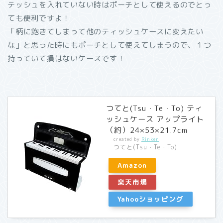
テッシュを入れていない時はポーチとして使えるのでとっ
ても便利ですよ！
「柄に飽きてしまって他のティッシュケースに変えたい
な」と思った時にもポーチとして使えてしまうので、１つ
持っていて損はないケースです！
つてと(Tsu・Te・To) ティ
ッシュケース アップライト
（約）24×53×21.7cm
created by
Rinker
つてと(Tsu・Te・To)
Amazon
楽天市場
Yahooショッピング