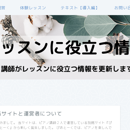
運営
体験レッスン
テキスト【導入編】
お問い
当サイトと運営者について
めまして。 当サイトは、ピアノ講師２人で運営している別館サイト『ぴ
とーく』から新しく誕生しました。 ぴあとーくでは、ピアノを楽しんで